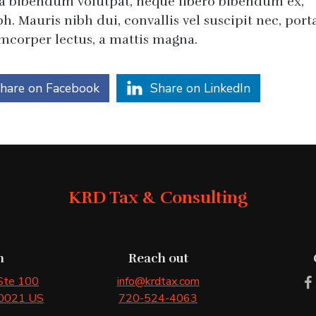
ia bibendum volutpat, neque libero bibendum ex,
h. Mauris nibh dui, convallis vel suscipit nec, port
amcorper lectus, a mattis magna.
hare on Facebook
Share on LinkedIn
KRD Tax & Consulting
n
Reach out
 Ste 100
info@krdtax.com
0021
US
720-524-4063