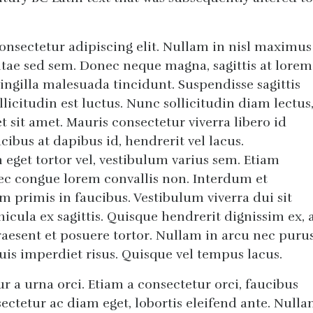
onsectetur adipiscing elit. Nullam in nisl maximus
ae sed sem. Donec neque magna, sagittis at lorem
ringilla malesuada tincidunt. Suspendisse sagittis
ollicitudin est luctus. Nunc sollicitudin diam lectus
sit amet. Mauris consectetur viverra libero id
ucibus at dapibus id, hendrerit vel lacus.
 eget tortor vel, vestibulum varius sem. Etiam
ec congue lorem convallis non. Interdum et
 primis in faucibus. Vestibulum viverra dui sit
cula ex sagittis. Quisque hendrerit dignissim ex, 
aesent et posuere tortor. Nullam in arcu nec puru
uis imperdiet risus. Quisque vel tempus lacus.
r a urna orci. Etiam a consectetur orci, faucibus
sectetur ac diam eget, lobortis eleifend ante. Null