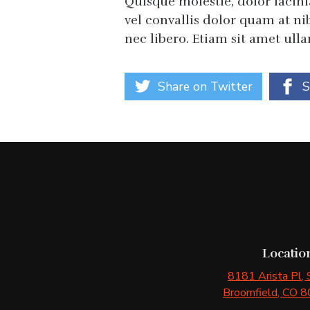
Quisque molestie, dolor lacin
vel convallis dolor quam at nib
nec libero. Etiam sit amet ull
Share on Twitter
S
Locatio
8181 Arista Pl
,
Broomfield
, CO
8