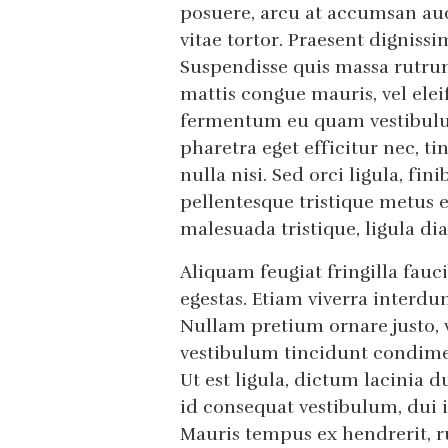
posuere, arcu at accumsan auct
vitae tortor. Praesent dignissi
Suspendisse quis massa rutrum
mattis congue mauris, vel elei
fermentum eu quam vestibulum
pharetra eget efficitur nec, t
nulla nisi. Sed orci ligula, fi
pellentesque tristique metus e
malesuada tristique, ligula dia
Aliquam feugiat fringilla fau
egestas. Etiam viverra interd
Nullam pretium ornare justo, v
vestibulum tincidunt condime
Ut est ligula, dictum lacinia d
id consequat vestibulum, dui i
Mauris tempus ex hendrerit, 