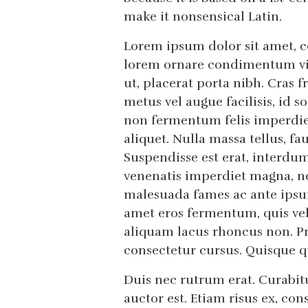
make it nonsensical Latin.
Lorem ipsum dolor sit amet, c
lorem ornare condimentum vit
ut, placerat porta nibh. Cras f
metus vel augue facilisis, id s
non fermentum felis imperdiet 
aliquet. Nulla massa tellus, fa
Suspendisse est erat, interdum
venenatis imperdiet magna, n
malesuada fames ac ante ipsum
amet eros fermentum, quis vehi
aliquam lacus rhoncus non. Pr
consectetur cursus. Quisque q
Duis nec rutrum erat. Curabitu
auctor est. Etiam risus ex, con