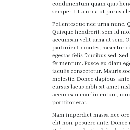
condimentum quam quis hendre
semper. Ut a urna ut purus elei
Pellentesque nec urna nunc. Qu
Quisque hendrerit, sem id mo
accumsan velit urna at sem. O
parturient montes, nascetur ri
egestas felis faucibus sed. Se
fermentum. Fusce eu diam ege
iaculis consectetur. Mauris sod
molestie. Donec dapibus, ante 
cursus lacus nibh sit amet nisl
accumsan condimentum, nunc 
porttitor erat.
Nam imperdiet massa nec orci 
elit non, posuere ante. Donec a