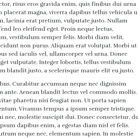
or, risus eros gravida enim, quis finibus dui urna
m placerat magna, viverra dapibus tellus vehicula u
, lacinia erat pretium, vulputate justo. Nullam
fend leo eleifend eget. Proin neque lectus,
, vestibulum semper felis. Morbi diam velit,
incidunt non purus. Aliquam erat volutpat. Morbi ut
nibus sed iaculis vel, ullamcorper vel urna. Donec
get vulputate. Integer lobortis, tellus vestibulum
m blandit justo, a scelerisque mauris elit eu justo.
cibus. Curabitur accumsan neque nec dignissim
um ante. Aenean blandit lectus vel commodo mollis.
itae pharetra nisi feugiat non. Ut porta sapien
ntum. Vivamus tempus a ipsum semper tristique.
ui nec, molestie suscipit dui. Donec consectetur, d
psum dapibus enim, a egestas diam nisl et felis.
rutrum neque nec, elementum sapien. In molestie