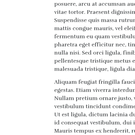
posuere, arcu at accumsan auct
vitae tortor. Praesent dignissi
Suspendisse quis massa rutrum
mattis congue mauris, vel elei
fermentum eu quam vestibulum
pharetra eget efficitur nec, t
nulla nisi. Sed orci ligula, fi
pellentesque tristique metus e
malesuada tristique, ligula dia
Aliquam feugiat fringilla fau
egestas. Etiam viverra interd
Nullam pretium ornare justo, v
vestibulum tincidunt condime
Ut est ligula, dictum lacinia d
id consequat vestibulum, dui i
Mauris tempus ex hendrerit, 