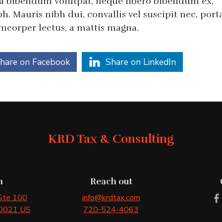
ia bibendum volutpat, neque libero bibendum ex,
h. Mauris nibh dui, convallis vel suscipit nec, port
amcorper lectus, a mattis magna.
hare on Facebook
Share on LinkedIn
KRD Tax & Consulting
n
Reach out
 Ste 100
info@krdtax.com
0021
US
720-524-4063