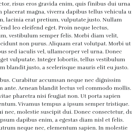
or, risus eros gravida enim, quis finibus dui urna
m placerat magna, viverra dapibus tellus vehicula u
, lacinia erat pretium, vulputate justo. Nullam
fend leo eleifend eget. Proin neque lectus,
, vestibulum semper felis. Morbi diam velit,
incidunt non purus. Aliquam erat volutpat. Morbi ut
nibus sed iaculis vel, ullamcorper vel urna. Donec
get vulputate. Integer lobortis, tellus vestibulum
m blandit justo, a scelerisque mauris elit eu justo.
cibus. Curabitur accumsan neque nec dignissim
um ante. Aenean blandit lectus vel commodo mollis.
itae pharetra nisi feugiat non. Ut porta sapien
ntum. Vivamus tempus a ipsum semper tristique.
ui nec, molestie suscipit dui. Donec consectetur, d
psum dapibus enim, a egestas diam nisl et felis.
rutrum neque nec, elementum sapien. In molestie