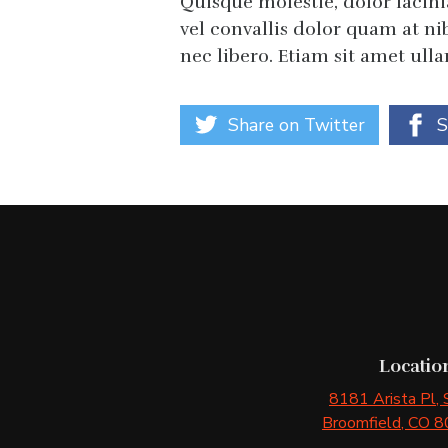
Quisque molestie, dolor lacin
vel convallis dolor quam at nib
nec libero. Etiam sit amet ull
Share on Twitter
S
Locatio
8181 Arista Pl
,
Broomfield
, CO
8