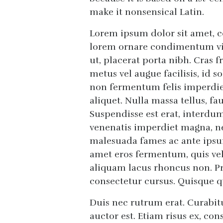
make it nonsensical Latin.
Lorem ipsum dolor sit amet, c
lorem ornare condimentum vit
ut, placerat porta nibh. Cras f
metus vel augue facilisis, id s
non fermentum felis imperdiet 
aliquet. Nulla massa tellus, fa
Suspendisse est erat, interdum
venenatis imperdiet magna, n
malesuada fames ac ante ipsum
amet eros fermentum, quis vehi
aliquam lacus rhoncus non. Pr
consectetur cursus. Quisque q
Duis nec rutrum erat. Curabitu
auctor est. Etiam risus ex, con