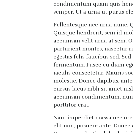
condimentum quam quis hendre
semper. Ut a urna ut purus elei
Pellentesque nec urna nunc. Qu
Quisque hendrerit, sem id mo
accumsan velit urna at sem. O
parturient montes, nascetur ri
egestas felis faucibus sed. Se
fermentum. Fusce eu diam ege
iaculis consectetur. Mauris sod
molestie. Donec dapibus, ante 
cursus lacus nibh sit amet nisl
accumsan condimentum, nunc 
porttitor erat.
Nam imperdiet massa nec orci 
elit non, posuere ante. Donec a