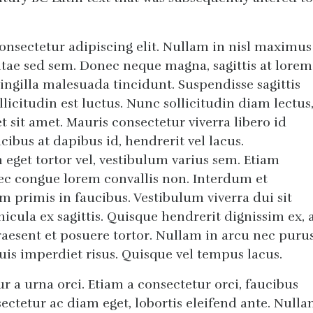
onsectetur adipiscing elit. Nullam in nisl maximus
ae sed sem. Donec neque magna, sagittis at lorem
ringilla malesuada tincidunt. Suspendisse sagittis
ollicitudin est luctus. Nunc sollicitudin diam lectus
sit amet. Mauris consectetur viverra libero id
ucibus at dapibus id, hendrerit vel lacus.
 eget tortor vel, vestibulum varius sem. Etiam
ec congue lorem convallis non. Interdum et
 primis in faucibus. Vestibulum viverra dui sit
cula ex sagittis. Quisque hendrerit dignissim ex, 
aesent et posuere tortor. Nullam in arcu nec puru
uis imperdiet risus. Quisque vel tempus lacus.
r a urna orci. Etiam a consectetur orci, faucibus
sectetur ac diam eget, lobortis eleifend ante. Null